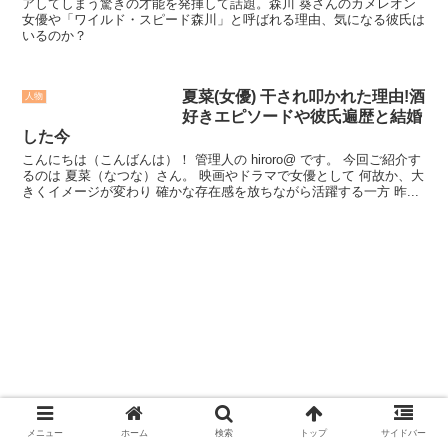
アしてしまう驚きの才能を発揮して話題。森川 葵さんのカメレオン
女優や「ワイルド・スピード森川」と呼ばれる理由、気になる彼氏は
いるのか？
夏菜(女優) 干され叩かれた理由!酒
人物
好きエピソードや彼氏遍歴と結婚
した今
こんにちは（こんばんは）！ 管理人の hiroro@ です。 今回ご紹介す
るのは 夏菜（なつな）さん。 映画やドラマで女優として 何故か、大
きくイメージが変わり 確かな存在感を放ちながら活躍する一方 昨...
メニュー
ホーム
検索
トップ
サイドバー