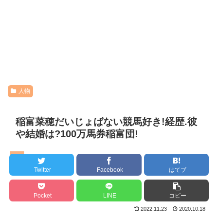
人物
稲富菜穂だいじょばない競馬好き!経歴.彼
や結婚は?100万馬券稲富団!
人物
Twitter
Facebook
はてブ
Pocket
LINE
コピー
2022.11.23
2020.10.18