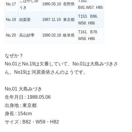
こばやしゆ
T162.
No.17
1980.05.10
長野県
うき
B91.W57. H85
T153. B86.
No.18
由梨亜
1987.11.19
東京都
W58. H86
T161. B78.
No.20
高山紗季
1990.02.18
岐阜県
W58. H86
なぜか？
No.01とNo.19は欠番していて、No.01は大島みづきさ
ん、No19は 河原亜依さんのようです。
No.01 大島みづき
生年月日 : 1988.05.06
出身地 : 東京都
身長 : 154cm
サイズ : B82・W59・H82