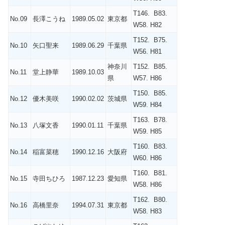
T146. B83.
No.09
長澤こうね
1989.05.02
東京都
W58. H82
T152. B75.
No.10
矢口聖来
1989.06.29
千葉県
W56. H81
神奈川
T152. B85.
No.11
堂上静華
1989.10.03
県
W57. H86
T150. B85.
No.12
優木美咲
1990.02.02
茨城県
W59. H84
T163. B78.
No.13
八塚文香
1990.01.11
千葉県
W59. H85
T160. B83.
No.14
稲富菜穂
1990.12.16
大阪府
W60. H86
T160. B81.
No.15
寺田ちひろ
1987.12.23
愛知県
W58. H86
T162. B80.
No.16
高橋里奈
1994.07.31
東京都
W58. H83