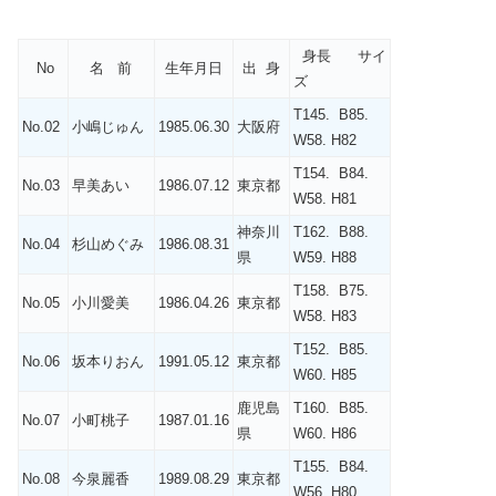
身長 サイ
No
名 前
生年月日
出 身
ズ
T145. B85.
No.02
小嶋じゅん
1985.06.30
大阪府
W58. H82
T154. B84.
No.03
早美あい
1986.07.12
東京都
W58. H81
神奈川
T162. B88.
No.04
杉山めぐみ
1986.08.31
県
W59. H88
T158. B75.
No.05
小川愛美
1986.04.26
東京都
W58. H83
T152. B85.
No.06
坂本りおん
1991.05.12
東京都
W60. H85
鹿児島
T160. B85.
No.07
小町桃子
1987.01.16
県
W60. H86
T155. B84.
No.08
今泉麗香
1989.08.29
東京都
W56. H80