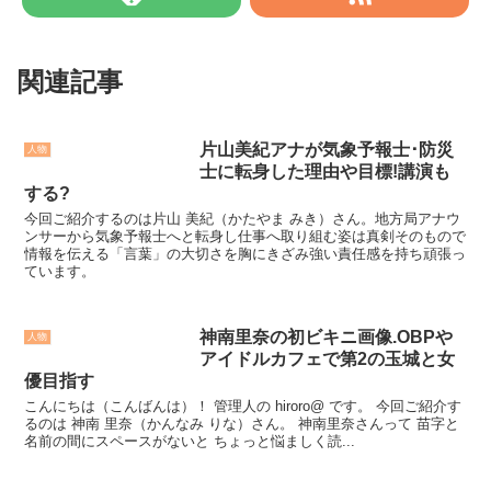
関連記事
片山美紀アナが気象予報士･防災
人物
士に転身した理由や目標!講演も
する?
今回ご紹介するのは片山 美紀（かたやま みき）さん。地方局アナウ
ンサーから気象予報士へと転身し仕事へ取り組む姿は真剣そのもので
情報を伝える「言葉」の大切さを胸にきざみ強い責任感を持ち頑張っ
ています。
神南里奈の初ビキニ画像.OBPや
人物
アイドルカフェで第2の玉城と女
優目指す
こんにちは（こんばんは）！ 管理人の hiroro@ です。 今回ご紹介す
るのは 神南 里奈（かんなみ りな）さん。 神南里奈さんって 苗字と
名前の間にスペースがないと ちょっと悩ましく読...