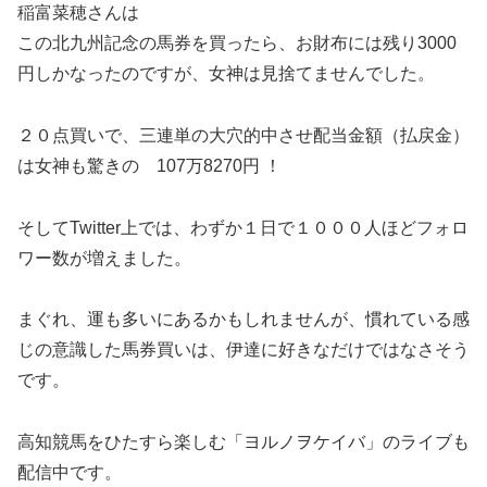
稲富菜穂さんは
この北九州記念の馬券を買ったら、お財布には残り3000
円しかなったのですが、女神は見捨てませんでした。
２０点買いで、三連単の大穴的中させ配当金額（払戻金）
は女神も驚きの 107万8270円 ！
そしてTwitter上では、わずか１日で１０００人ほどフォロ
ワー数が増えました。
まぐれ、運も多いにあるかもしれませんが、慣れている感
じの意識した馬券買いは、伊達に好きなだけではなさそう
です。
高知競馬をひたすら楽しむ「ヨルノヲケイバ」のライブも
配信中です。