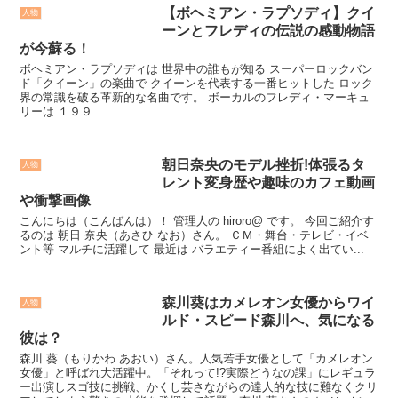
【ボヘミアン・ラプソディ】クイ
人物
ーンとフレディの伝説の感動物語
が今蘇る！
ボヘミアン・ラプソディは 世界中の誰もが知る スーパーロックバン
ド「クイーン」の楽曲で クイーンを代表する一番ヒットした ロック
界の常識を破る革新的な名曲です。 ボーカルのフレディ・マーキュ
リーは １９９...
朝日奈央のモデル挫折!体張るタ
人物
レント変身歴や趣味のカフェ動画
や衝撃画像
こんにちは（こんばんは）！ 管理人の hiroro@ です。 今回ご紹介す
るのは 朝日 奈央（あさひ なお）さん。 ＣＭ・舞台・テレビ・イベ
ント等 マルチに活躍して 最近は バラエティー番組によく出てい...
森川葵はカメレオン女優からワイ
人物
ルド・スピード森川へ、気になる
彼は？
森川 葵（もりかわ あおい）さん。人気若手女優として「カメレオン
女優」と呼ばれ大活躍中。「それって!?実際どうなの課」にレギュラ
ー出演しスゴ技に挑戦、かくし芸さながらの達人的な技に難なくクリ