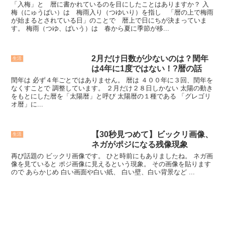
「入梅」と 暦に書かれているのを目にしたことはありますか？ 入
梅（にゅうばい）は 梅雨入り（つゆいり）を指し 「暦の上で梅雨
が始まるとされている日」のことで 暦上で日にちが決まっていま
す。 梅雨（つゆ、ばいう）は 春から夏に季節が移...
2月だけ日数が少ないのは？閏年
生活
は4年に1度ではない！?暦の話
閏年は 必ず４年ごとではありません。 暦は ４００年に３回、閏年を
なくすことで 調整しています。 ２月だけ２８日しかない 太陽の動き
をもとにした暦を「太陽暦」と呼び 太陽暦の１種である 「グレゴリ
オ暦」に...
【30秒見つめて】ビックリ画像、
生活
ネガがポジになる残像現象
再び話題の ビックリ画像です。 ひと時前にもありましたね。 ネガ画
像を見ていると ポジ画像に見えるという現象。 その画像を貼ります
ので あらかじめ 白い画面や白い紙、 白い壁、白い背景など ...