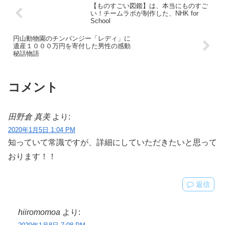
【ものすごい図鑑】は、本当にものすご
い！チームラボが制作した、NHK for
School
円山動物園のチンパンジー「レディ」に
遺産１０００万円を寄付した男性の感動
秘話物語
コメント
田野倉 真美
より:
2020年1月5日 1:04 PM
知っていて常識ですが、詳細にしていただきたいと思って
おります！！
返信
hiiromomoa
より: