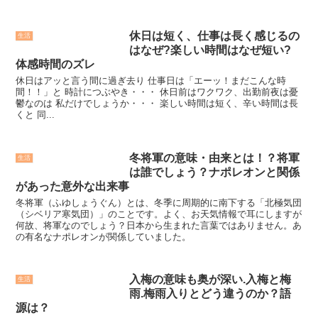
休日は短く、仕事は長く感じるの
生活
はなぜ?楽しい時間はなぜ短い?
体感時間のズレ
休日はアッと言う間に過ぎ去り 仕事日は「エーッ！まだこんな時
間！！」と 時計につぶやき・・・ 休日前はワクワク、出勤前夜は憂
鬱なのは 私だけでしょうか・・・ 楽しい時間は短く、辛い時間は長
くと 同...
冬将軍の意味・由来とは！？将軍
生活
は誰でしょう？ナポレオンと関係
があった意外な出来事
冬将軍（ふゆしょうぐん）とは、冬季に周期的に南下する「北極気団
（シベリア寒気団）」のことです。よく、お天気情報で耳にしますが
何故、将軍なのでしょう？日本から生まれた言葉ではありません。あ
の有名なナポレオンが関係していました。
入梅の意味も奥が深い.入梅と梅
生活
雨.梅雨入りとどう違うのか？語
源は？