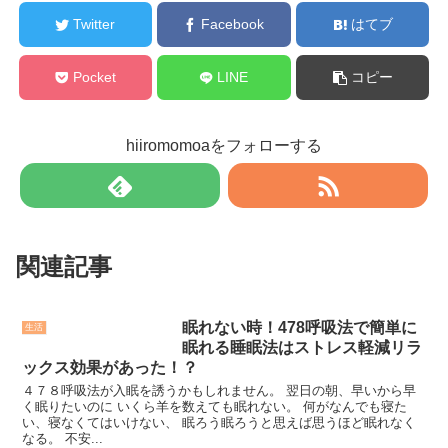
Twitter
Facebook
はてブ
Pocket
LINE
コピー
hiiromomoaをフォローする
関連記事
眠れない時！478呼吸法で簡単に
生活
眠れる睡眠法はストレス軽減リラ
ックス効果があった！？
４７８呼吸法が入眠を誘うかもしれません。 翌日の朝、早いから早
く眠りたいのに いくら羊を数えても眠れない。 何がなんでも寝た
い、寝なくてはいけない、 眠ろう眠ろうと思えば思うほど眠れなく
なる。 不安...