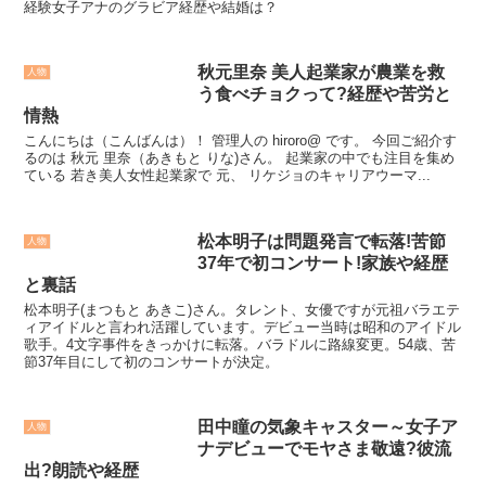
経験女子アナのグラビア経歴や結婚は？
秋元里奈 美人起業家が農業を救
人物
う食べチョクって?経歴や苦労と
情熱
こんにちは（こんばんは）！ 管理人の hiroro@ です。 今回ご紹介す
るのは 秋元 里奈（あきもと りな)さん。 起業家の中でも注目を集め
ている 若き美人女性起業家で 元、 リケジョのキャリアウーマ...
松本明子は問題発言で転落!苦節
人物
37年で初コンサート!家族や経歴
と裏話
松本明子(まつもと あきこ)さん。タレント、女優ですが元祖バラエテ
ィアイドルと言われ活躍しています。デビュー当時は昭和のアイドル
歌手。4文字事件をきっかけに転落。バラドルに路線変更。54歳、苦
節37年目にして初のコンサートが決定。
田中瞳の気象キャスター～女子ア
人物
ナデビューでモヤさま敬遠?彼流
出?朗読や経歴