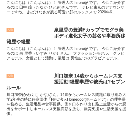
こんにちは（こんばんは）！ 管理人の hiroro@ です。 今回ご紹介す
るのは 田中 瞳（たなか ひとみ)さんです。 テレビ東京のアナウンサ
ーですね。 あどけなさが残る可愛い顔のルックスで 2020年6...
泉里香の豊満Fカップでモグラ美
人物
ボディ進化女子の芸名や事務所移
籍歴や経歴
こんにちは（こんばんは）！ 管理人の hiroro@ です。 今回ご紹介す
るのは 泉 里香（いずみ りか）さん。 ファッションモデル、 グラビ
アモデル、女優として活動し 最近は 男性誌でのグラビアモデル...
川口加奈 14歳からホームレス支
人物
援活動!経歴学歴や彼氏は?セブン
ルール
川口加奈(かわぐち かな)さん。14歳からホームレス問題に取り組み大
学2年生の時に任意団体「NPO法人Homedoor(ホームドア)」の理事長
を務める。生活用品や食事提供、働き口を作り出し路上生活からの脱
出をサポートしホームレス支援異彩を放ち、就労支援や生活支援を提
供。