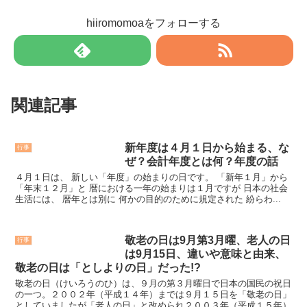
hiiromomoaをフォローする
関連記事
新年度は４月１日から始まる、な
行事
ぜ？会計年度とは何？年度の話
４月１日は、 新しい「年度」の始まりの日です。 「新年１月」から
「年末１２月」と 暦における一年の始まりは１月ですが 日本の社会
生活には、 暦年とは別に 何かの目的のために規定された 紛らわ...
敬老の日は9月第3月曜、老人の日
行事
は9月15日、違いや意味と由来、
敬老の日は「としよりの日」だった!?
敬老の日（けいろうのひ）は、９月の第３月曜日で日本の国民の祝日
の一つ。２００２年（平成１４年）までは９月１５日を「敬老の日」
としていましたが「老人の日」と改められ２００３年（平成１５年）