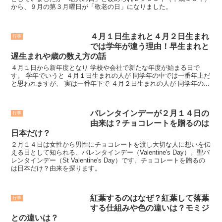
から、９月の第３月曜日が「敬老の日」になりました。
４月１日生まれと４月２日生まれ
行事
では学年が違う理由！早生まれと
遅生まれや歳の数え方の話
４月１日から新年度となり 学校や会社で新たな年度が始まる日で
す。 学年でいうと ４月１日生まれの人が 同学年の中では一番年上だ
と思われますが、 実は一番年下で ４月２日生まれの人が 同学年の...
バレンタインデーが２月１４日の
行事
由来は？チョコレートを贈るのは
日本だけ？
２月１４日は女性から男性にチョコレートを渡し大切な人に想いを伝
える日として知られる、バレンタインデー（Valentine's Day）。聖バ
レンタインデー（St Valentine's Day）です。チョコレートを贈るの
は日本だけ？由来を探ります。
紅葉するのはなぜ？紅葉して落葉
行事
する仕組みや色の違いは？モミジ
との違いは？