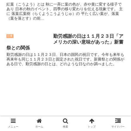
紅葉（こうよう）とは 秋に一斉に葉の色が、赤や黄に変する様子で
あり 日本の秋のイベント、四季の移り変わりを伝える現象です。 主
に 落葉広葉樹（らくようこうようじゅ）の 平たく広い葉が、落葉
（葉を落とす）の前...
勤労感謝の日は１１月２３日「ア
行事
メリカの深い意味があった」新嘗
祭との関係
勤労感謝の日は１１月２３日、日本の国民の祝日です。今年も来年も
再来年も同じ１１月２３日と固定された祝日です。新嘗祭との関係が
ある日で、勤労感謝の日とは、どのような日なのか調べました。
メニュー
ホーム
検索
トップ
サイドバー