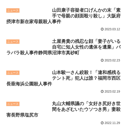
山田康子容疑者口げんかの末「素
ニュース
手で母親の顔面殴り殺し」大阪府
摂津市新在家母親殺人事件
2023.03.12
土屋勇貴の残忍な顔「妻子がいる
ニュース
自宅に知人女性の遺体を遺棄」バ
ラバラ殺人事件静岡県沼津市真砂町
2023.02.23
山本駿一さん絞殺！「違和感残る
ニュース
テント死」犯人は誰？福岡市西区
長垂海浜公園殺人事件
2023.02.19
丸山大輔県議の「女好き尻好き世
ニュース
間をあざむいたウソつき男」妻殺
害長野県塩尻市
2022.11.29