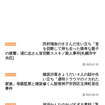
田村瑠奈のすさんだ生い立ち「首
ニュース
を切断して持ち去った猟奇な親子
の復讐」浦仁志さん首切断ススキノ殺人事件[札幌市中
央区]
2023.07.25
穂坂沙喜きょうだい４人の顔や生
ニュース
い立ち「虐待トラウマのイカれた
家族」母親監禁と穂坂修くん殺害神戸市西区玉津町居住
事件
2023.06.24
浅沼かんなのヤバすぎる素顔「乳
ニュース