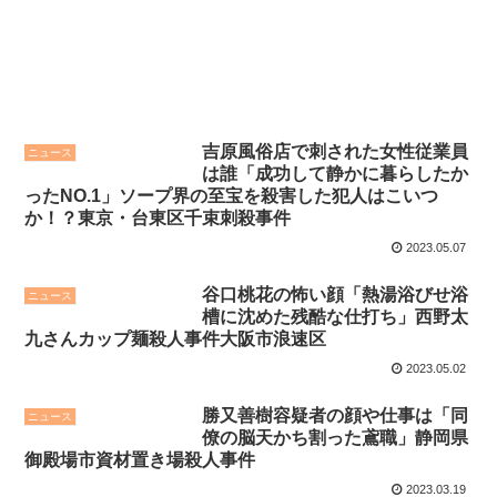
吉原風俗店で刺された女性従業員
ニュース
は誰「成功して静かに暮らしたか
ったNO.1」ソープ界の至宝を殺害した犯人はこいつ
か！？東京・台東区千束刺殺事件
2023.05.07
谷口桃花の怖い顔「熱湯浴びせ浴
ニュース
槽に沈めた残酷な仕打ち」西野太
九さんカップ麺殺人事件大阪市浪速区
2023.05.02
勝又善樹容疑者の顔や仕事は「同
ニュース
僚の脳天かち割った鳶職」静岡県
御殿場市資材置き場殺人事件
2023.03.19